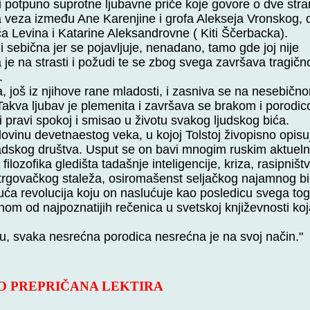
i potpuno suprotne ljubavne priče koje govore o dve str
vna veza između Ane Karenjine i grofa Alekseja Vronskog, 
ča Levina i Katarine Aleksandrovne ( Kiti Ščerbacka).
 sebična jer se pojavljuje, nenadano, tamo gde joj nije
je na strasti i požudi te se zbog svega završava tragičn
.
a, još iz njihove rane mladosti, i zasniva se na nesebičn
Takva ljubav je plemenita i završava se brakom i porodi
 pravi spokoj i smisao u životu svakog ljudskog bića.
vinu devetnaestog veka, u kojoj Tolstoj živopisno opisu
adskog društva. Usput se on bavi mnogim ruskim aktuel
filozofika gledišta tadašnje inteligencije, kriza, rasipništv
 trgovačkog staleža, osiromašenst seljačkog najamnog b
ća revolucija koju on naslućuje kao posledicu svega tog
nom od najpoznatijih rečenica u svetskoj književnosti ko
u, svaka nesrećna porodica nesrećna je na svoj način."
 PREPRIČANA LEKTIRA