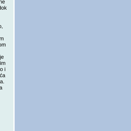
ane
dok
o,
om
com
je
nim
o i
ića
a.
ja