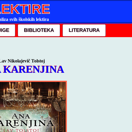
LEKTIRE
liza svih školskih lektira
JIGE
BIBLIOTEKA
LITERATURA
Lav Nikolajevič Tolstoj
 KARENJINA