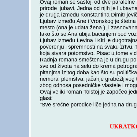
Ovaj roman se sastoji od dve paralelne 
prirode ljubavi. Jedna od njih je ljuba
je druga između Konstantina Dimitrijevi
Ljubav između Ane i Vronskog je štetna i
mesto (ona je udata žena ), i zasnovana 
tako što se Ana ubija bacanjem pod voz
Ljubav između Levina i Kiti je dugotrajn
poverenju i spremnosti na svaku žrtvu. 
koja stvara potomstvo. Pisac u tome vidi
Radnja romana smeštena je u drugu polo
sve od života na selu do krema petrogr
pitanjma iz tog doba kao što su politička 
nemoral plemstva, jačanje grabežljivog
zbog odnosa posedničke vlastele i mogu
Ovaj veliki roman Tolstoj je započeo jed
glasi:
"Sve srećne porodice liče jedna na drug
UKRATKO