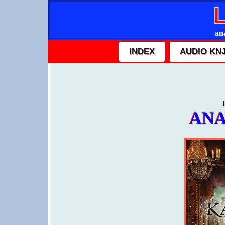
ana
INDEX
AUDIO KN
ANA