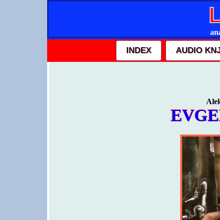
ana
INDEX
AUDIO KN
Ale
EVGE