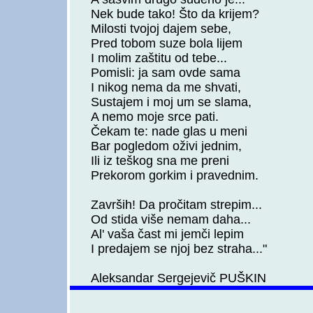
Nek bude tako! Što da krijem?
Milosti tvojoj dajem sebe,
Pred tobom suze bola lijem
I molim zaštitu od tebe...
Pomisli: ja sam ovde sama
I nikog nema da me shvati,
Sustajem i moj um se slama,
A nemo moje srce pati.
Čekam te: nade glas u meni
Bar pogledom oživi jednim,
Ili iz teškog sna me preni
Prekorom gorkim i pravednim.
Završih! Da pročitam strepim...
Od stida više nemam daha...
Al' vaša čast mi jemči lepim
I predajem se njoj bez straha..."
Aleksandar Sergejevič PUŠKIN