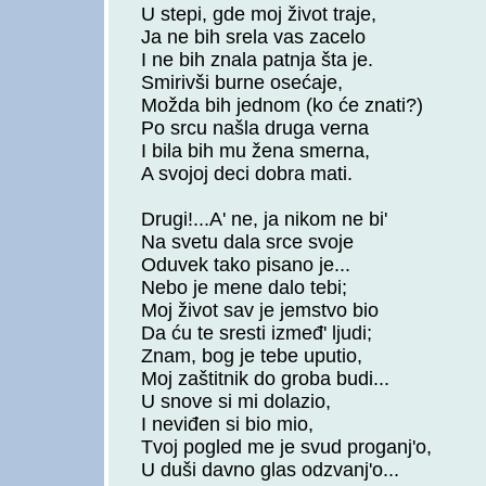
U stepi, gde moj život traje,
Ja ne bih srela vas zacelo
I ne bih znala patnja šta je.
Smirivši burne osećaje,
Možda bih jednom (ko će znati?)
Po srcu našla druga verna
I bila bih mu žena smerna,
A svojoj deci dobra mati.
Drugi!...A' ne, ja nikom ne bi'
Na svetu dala srce svoje
Oduvek tako pisano je...
Nebo je mene dalo tebi;
Moj život sav je jemstvo bio
Da ću te sresti izmeđ' ljudi;
Znam, bog je tebe uputio,
Moj zaštitnik do groba budi...
U snove si mi dolazio,
I neviđen si bio mio,
Tvoj pogled me je svud proganj'o,
U duši davno glas odzvanj'o...