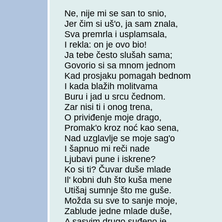
Ne, nije mi se san to snio,
Jer čim si uš'o, ja sam znala,
Sva premrla i usplamsala,
I rekla: on je ovo bio!
Ja tebe često slušah sama;
Govorio si sa mnom jednom
Kad prosjaku pomagah bednom
I kada blažih molitvama
Buru i jad u srcu čednom.
Zar nisi ti i onog trena,
O priviđenje moje drago,
Promak'o kroz noć kao sena,
Nad uzglavlje se moje sag'o
I šapnuo mi reči nade
Ljubavi pune i iskrene?
Ko si ti? Čuvar duše mlade
Il' kobni duh što kuša mene
Utišaj sumnje što me guše.
Možda su sve to sanje moje,
Zablude jedne mlade duše,
A sasvim drugo suđeno je...