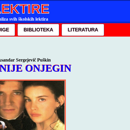
LEKTIRE
liza svih školskih lektira
JIGE
BIBLIOTEKA
LITERATURA
ksandar Sergejevič Puškin
NIJE ONJEGIN