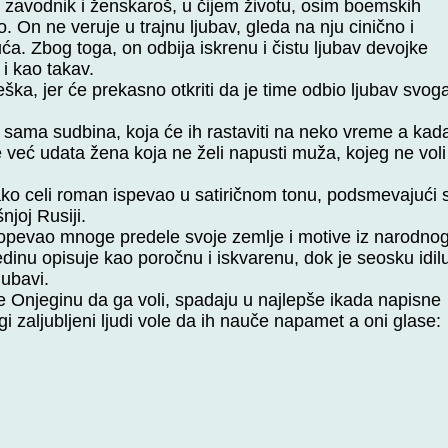
, zavodnik i ženskaroš, u čijem životu, osim boemskih
. On ne veruje u trajnu ljubav, gleda na nju cinično i
ća. Zbog toga, on odbija iskrenu i čistu ljubav devojke
i kao takav.
ška, jer će prekasno otkriti da je time odbio ljubav svog
 sama sudbina, koja će ih rastaviti na neko vreme a kad
 već udata žena koja ne želi napusti muža, kojeg ne voli 
tako celi roman ispevao u satiričnom tonu, podsmevajući 
joj Rusiji.
o opevao mnoge predele svoje zemlje i motive iz narodno
dinu opisuje kao poročnu i iskvarenu, dok je seosku idil
jubavi.
je Onjeginu da ga voli, spadaju u najlepše ikada napisne
i zaljubljeni ljudi vole da ih nauče napamet a oni glase: