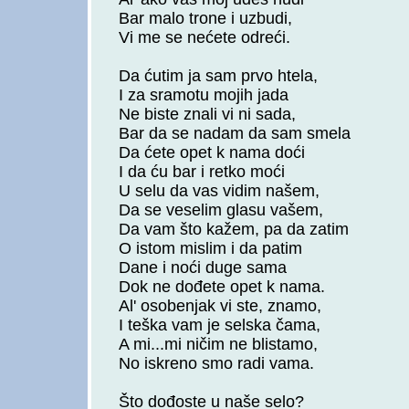
Bar malo trone i uzbudi,
Vi me se nećete odreći.
Da ćutim ja sam prvo htela,
I za sramotu mojih jada
Ne biste znali vi ni sada,
Bar da se nadam da sam smela
Da ćete opet k nama doći
I da ću bar i retko moći
U selu da vas vidim našem,
Da se veselim glasu vašem,
Da vam što kažem, pa da zatim
O istom mislim i da patim
Dane i noći duge sama
Dok ne dođete opet k nama.
Al' osobenjak vi ste, znamo,
I teška vam je selska čama,
A mi...mi ničim ne blistamo,
No iskreno smo radi vama.
Što dođoste u naše selo?