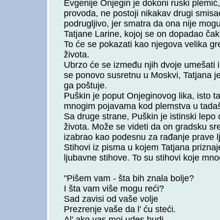
Evgenije Onjegin je dokoni ruski plemić
provoda, ne postoji nikakav drugi smisao
podrugljivo, jer smatra da ona nije mogu
Tatjane Larine, kojoj se on dopadao čak 
To će se pokazati kao njegova velika gre
života.
Ubrzo će se između njih dvoje umešati i
se ponovo susretnu u Moskvi, Tatjana je
ga poštuje.
Puškin je poput Onjeginovog lika, isto 
mnogim pojavama kod plemstva u tadašn
Sa druge strane, Puškin je istinski lep
života. Može se videti da on gradsku sre
izabrao kao podesnu za rađanje prave l
Stihovi iz pisma u kojem Tatjana prizna
ljubavne stihove. To su stihovi koje mnog
"Pišem vam - šta bih znala bolje?
I šta vam više mogu reći?
Sad zavisi od vaše volje
Prezrenje vaše da l' ću steći.
Al' ako vas moj udes hudi