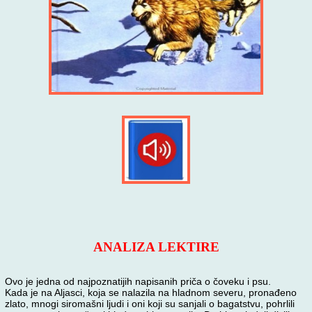
ANALIZA LEKTIRE
Ovo je jedna od najpoznatijih napisanih priča o čoveku i psu.
Kada je na Aljasci, koja se nalazila na hladnom severu, pronađeno
zlato, mnogi siromašni ljudi i oni koji su sanjali o bagatstvu, pohrlili