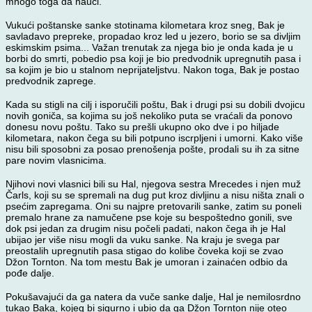
mnogo toga da nauči.
Vukući poštanske sanke stotinama kilometara kroz sneg, Bak je
savladavo prepreke, propadao kroz led u jezero, borio se sa divljim
eskimskim psima... Važan trenutak za njega bio je onda kada je u
borbi do smrti, pobedio psa koji je bio predvodnik upregnutih pasa i
sa kojim je bio u stalnom neprijateljstvu. Nakon toga, Bak je postao
predvodnik zaprege.
Kada su stigli na cilj i isporučili poštu, Bak i drugi psi su dobili dvojicu
novih goniča, sa kojima su još nekoliko puta se vraćali da ponovo
donesu novu poštu. Tako su prešli ukupno oko dve i po hiljade
kilometara, nakon čega su bili potpuno iscrpljeni i umorni. Kako više
nisu bili sposobni za posao prenošenja pošte, prodali su ih za sitne
pare novim vlasnicima.
Njihovi novi vlasnici bili su Hal, njegova sestra Mrecedes i njen muž
Čarls, koji su se spremali na dug put kroz divljinu a nisu ništa znali o
psećim zapregama. Oni su najpre pretovarili sanke, zatim su poneli
premalo hrane za namučene pse koje su bespoštedno gonili, sve
dok psi jedan za drugim nisu počeli padati, nakon čega ih je Hal
ubijao jer više nisu mogli da vuku sanke. Na kraju je svega par
preostalih upregnutih pasa stigao do kolibe čoveka koji se zvao
Džon Tornton. Na tom mestu Bak je umoran i zainaćen odbio da
pođe dalje.
Pokušavajući da ga natera da vuče sanke dalje, Hal je nemilosrdno
tukao Baka, kojeg bi sigurno i ubio da ga Džon Tornton nije oteo