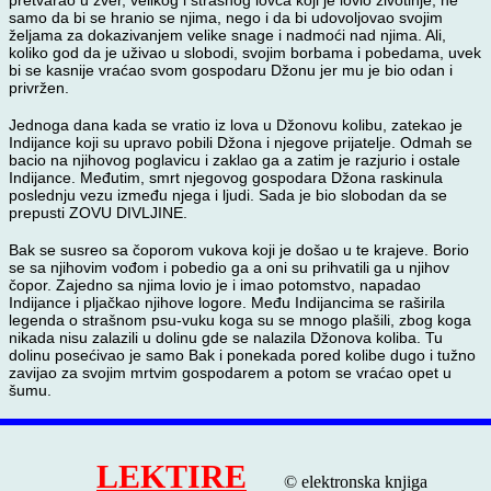
pretvarao u zver, velikog i strašnog lovca koji je lovio životinje, ne
samo da bi se hranio se njima, nego i da bi udovoljovao svojim
željama za dokazivanjem velike snage i nadmoći nad njima. Ali,
koliko god da je uživao u slobodi, svojim borbama i pobedama, uvek
bi se kasnije vraćao svom gospodaru Džonu jer mu je bio odan i
privržen.
Jednoga dana kada se vratio iz lova u Džonovu kolibu, zatekao je
Indijance koji su upravo pobili Džona i njegove prijatelje. Odmah se
bacio na njihovog poglavicu i zaklao ga a zatim je razjurio i ostale
Indijance. Međutim, smrt njegovog gospodara Džona raskinula
poslednju vezu između njega i ljudi. Sada je bio slobodan da se
prepusti ZOVU DIVLJINE.
Bak se susreo sa čoporom vukova koji je došao u te krajeve. Borio
se sa njihovim vođom i pobedio ga a oni su prihvatili ga u njihov
čopor. Zajedno sa njima lovio je i imao potomstvo, napadao
Indijance i pljačkao njihove logore. Među Indijancima se raširila
legenda o strašnom psu-vuku koga su se mnogo plašili, zbog koga
nikada nisu zalazili u dolinu gde se nalazila Džonova koliba. Tu
dolinu posećivao je samo Bak i ponekada pored kolibe dugo i tužno
zavijao za svojim mrtvim gospodarem a potom se vraćao opet u
šumu.
LEKTIRE
© elektronska knjiga