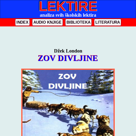
LEKTIRE
analiza svih školskih lektira
INDEX
AUDIO KNJIGE
BIBLIOTEKA
LITERATURA
Džek London
ZOV DIVLJINE