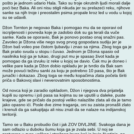
pošto je jednom udario Hala. Tako su troje okrutnih ljudi morali dalje
poći bez Baka. Ali oni nisu stigli nikuda jer su prelazeći reku, njihove
sanke sa njih troje i preostalim psima propale kroz led u vodu u kojoj
su se udavili.
Džon Tornton je negovao Baka i pomogao mu da se oporavi od
iscrpljenosti i povreda koje je zadobio dok su ga terali da vuče
sanke. Kada se oporavio, Bak je ponovo postao onaj snažni pas.
Zavoleo je Džona više nego svog prvog gospodara sudiju jer je
Džon baš voleo pse čistom ljubavlju i znao sa njima. Zbog toga ga je
Bak pratio svuda u stopu i čuvao. Jednom je Džona spasio od
nasilnika koji ga je tukao, drugi put mu je spasao život kada je
pomogao da ga izvuku iz reke u kojoj se davio. Čak mu je doneo i
velike pare kada je Džon dobio opkladu jer je tvrdio da Bak sam
može povući težinu sanki za koju je potrebno 10 pasa, što je Bak
junački i dokazao. Zbog toga se među kopačima zlata počela širiti
priča o Bakovoj slavi i neverovatnim sposobnostima.
Od novca koji je zaradio opkladom, Džon i njegova dva prijatelja
kupili su opremu i još pasa sa kojima su se uputili u daleke, puste
krajeve, gde se pričalo da postoji veliko nalazište zlata ali da je tamo
jako opasno ići. Posle dve zime traganja, oni su zaista pronašli zlato
i krenuli da ga sakupljaju ali nisu znali da se nalaze na indijanskoj
teritoriji.
Tamo se u Baku probudio čist i jak ZOV DIVLJINE. Svakoga dana je
sam odlazio u duboku šumu koja ga je zvala sebi. U noj se