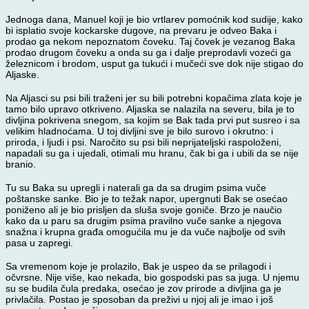
Jednoga dana, Manuel koji je bio vrtlarev pomoćnik kod sudije, kako
bi isplatio svoje kockarske dugove, na prevaru je odveo Baka i
prodao ga nekom nepoznatom čoveku. Taj čovek je vezanog Baka
prodao drugom čoveku a onda su ga i dalje preprodavli vozeći ga
železnicom i brodom, usput ga tukući i mučeći sve dok nije stigao do
Aljaske.
Na Aljasci su psi bili traženi jer su bili potrebni kopačima zlata koje je
tamo bilo upravo otkriveno. Aljaska se nalazila na severu, bila je to
divljina pokrivena snegom, sa kojim se Bak tada prvi put susreo i sa
velikim hladnoćama. U toj divljini sve je bilo surovo i okrutno: i
priroda, i ljudi i psi. Naročito su psi bili neprijateljski raspoloženi,
napadali su ga i ujedali, otimali mu hranu, čak bi ga i ubili da se nije
branio.
Tu su Baka su upregli i naterali ga da sa drugim psima vuče
poštanske sanke. Bio je to težak napor, upergnuti Bak se osećao
poniženo ali je bio prisljen da sluša svoje goniče. Brzo je naučio
kako da u paru sa drugim psima pravilno vuče sanke a njegova
snažna i krupna građa omogućila mu je da vuče najbolje od svih
pasa u zapregi.
Sa vremenom koje je prolazilo, Bak je uspeo da se prilagodi i
očvrsne. Nije više, kao nekada, bio gospodski pas sa juga. U njemu
su se budila čula predaka, osećao je zov prirode a divljina ga je
privlačila. Postao je sposoban da preživi u njoj ali je imao i još