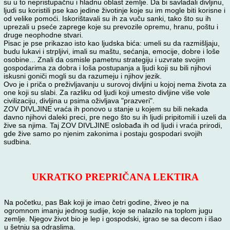
su u to nepristupačnu i hladnu oblast zemlje. Da bi savladali divljinu,
ljudi su koristili pse kao jedine životinje koje su im mogle biti korisne i
od velike pomoći. Iskorištavali su ih za vuču sanki, tako što su ih
uprezali u pseće zaprege koje su prevozile opremu, hranu, poštu i
druge neophodne stvari.
Pisac je pse prikazao isto kao ljudska bića: umeli su da razmišljaju,
budu lukavi i strpljivi, imali su maštu, sećanja, emocije, dobre i loše
osobine... Znali da osmisle pametnu strategiju i uzvrate svojim
gospodarima za dobra i loša postupanja a ljudi koji su bili njihovi
iskusni goniči mogli su da razumeju i njihov jezik.
Ovo je i priča o preživljavanju u surovoj divljini u kojoj nema života za
one koji su slabi. Za razliku od ljudi koji umesto divljine više vole
civilizaciju, divljina u psima oživljava "prazveri".
ZOV DIVLJINE vraća ih ponovo u stanje u kojem su bili nekada
davno njihovi daleki preci, pre nego što su ih ljudi pripitomili i uzeli da
žive sa njima. Taj ZOV DIVLJINE oslobađa ih od ljudi i vraća prirodi,
gde žive samo po njenim zakonima i postaju gospodari svojih
sudbina.
UKRATKO PREPRIČANA LEKTIRA
Na početku, pas Bak koji je imao četri godine, živeo je na
ogromnom imanju jednog sudije, koje se nalazilo na toplom jugu
zemlje. Njegov život bio je lep i gospodski, igrao se sa decom i išao
u šetnju sa odraslima.